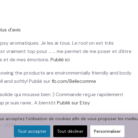
lus d'avis
sy aromatiques. Je les ai tous. Le rool on est très
st vraiment top pour ... ... me permet de me poser et d'être
ps et de mes émotions.
Publié ici
knowing the products are environmentally friendly and body
ll and softly! Publié sur
fb.com/Bellecomme
solide qui mousse bien :) Commande reçue rapidement
p je suis ravie.. A bientôt
Publié sur Etsy
ous acceptez l'utilisation de cookies afin de vous proposer les meille
 – 2026
Tout accepter
Tout décliner
Personnaliser