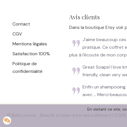
Avis clients
Contact
Dans la boutique Etsy voir p
CGV
J'aime beaucoup ces p
Mentions légales
pratique. Ce coffret e
Satisfaction 100%
plus à l'écoute de mon cor
Politique de
Great Soaps! I love 
confidentialité
friendly, clean very we
Enfin un shampooing 
avec ... Merci beaucou
En visitant ce site, v
© Bellecomme... Beauté et bien-être naturellement | 2008