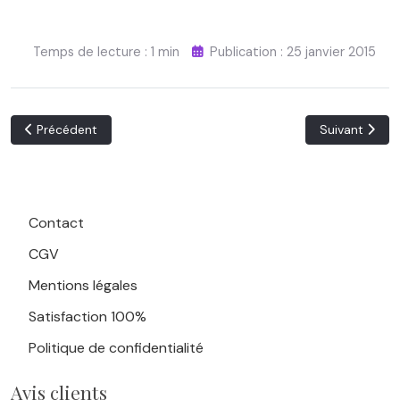
Temps de lecture : 1 min
Publication : 25 janvier 2015
Article précédent : Mentions légales
Article suivan
Précédent
Suivant
Contact
CGV
Mentions légales
Satisfaction 100%
Politique de confidentialité
Avis clients