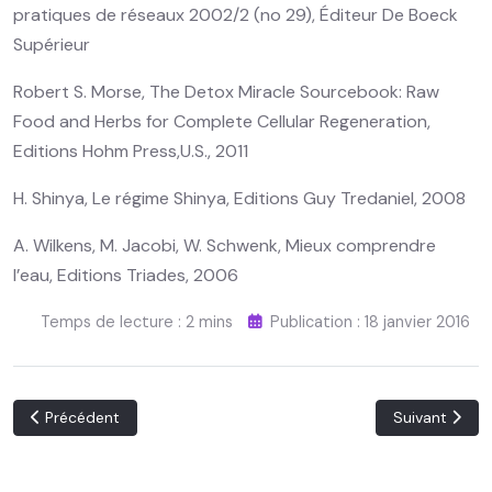
pratiques de réseaux 2002/2 (no 29), Éditeur De Boeck
Supérieur
Robert S. Morse, The Detox Miracle Sourcebook: Raw
Food and Herbs for Complete Cellular Regeneration,
Editions Hohm Press,U.S., 2011
H. Shinya, Le régime Shinya, Editions Guy Tredaniel, 2008
A. Wilkens, M. Jacobi, W. Schwenk, Mieux comprendre
l’eau, Editions Triades, 2006
Temps de lecture : 2 mins
Publication : 18 janvier 2016
Article précédent : Livraison
Article suivant
Précédent
Suivant