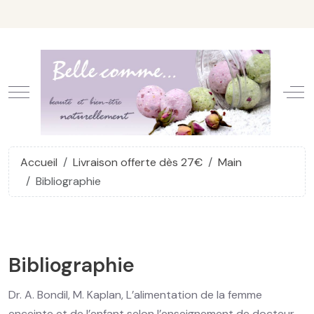
Mobile Menu Toggle
Off
Accueil
Livraison offerte dès 27€
Main
Bibliographie
Bibliographie
Dr. A. Bondil, M. Kaplan, L’alimentation de la femme
enceinte et de l’enfant selon l’enseignement de docteur