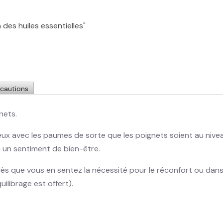
n des huiles essentielles
"
écautions
gnets.
 yeux avec les paumes de sorte que les poignets soient au nive
n un sentiment de bien-être.
, dès que vous en sentez la nécessité pour le réconfort ou dans 
ilibrage est offert).