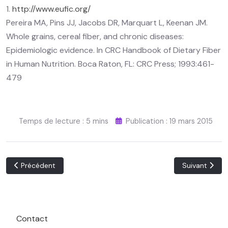
1.
http://www.eufic.org/
Pereira MA, Pins JJ, Jacobs DR, Marquart L, Keenan JM.
Whole grains, cereal fiber, and chronic diseases:
Epidemiologic evidence. In CRC Handbook of Dietary Fiber
in Human Nutrition. Boca Raton, FL: CRC Press; 1993:461-
479
Temps de lecture : 5 mins
Publication : 19 mars 2015
Article précédent : Nourriture, clé santé. Les aliments et leurs f
Article suivan
Précédent
Suivant
Contact